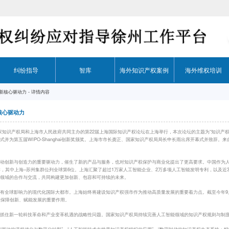
纠纷指导
智库
海外知识产权案例
海外维权培训
创新核心驱动力
-
详情内容
核心驱动力
中国国家知识产权局和上海市人民政府共同主办的第22届上海国际知识产权论坛在上海举行，本次论坛的主题为“知识
并为第五届WIPO-Shanghai创新奖颁奖。上海市市长龚正、国家知识产权局局长申长雨出席开幕式并致辞。
推动创新与创造力的重要驱动力，催生了新的产品与服务，也对知识产权保护与商业化提出了更高要求。中国作为
群，其中上海–苏州集群位列全球第6位。上海汇聚了超过1万家人工智能企业、2万多项人工智能发明专利，以及近
权领域的合作与交流，共同构建更加创新、包容和可持续的未来。
有全球影响力的现代化国际大都市。上海始终将建设知识产权强市作为推动高质量发展的重要着力点。截至今年9月
在保障创新、赋能发展的重要作用。
否抓住新一轮科技革命和产业变革机遇的战略性问题。国家知识产权局持续完善人工智能领域的知识产权规则与制
驱动的流程优化与数字化转型”、“人工智能技术在世界知识产权组织的应用”、“数字时代的知识产权生态系统：韧