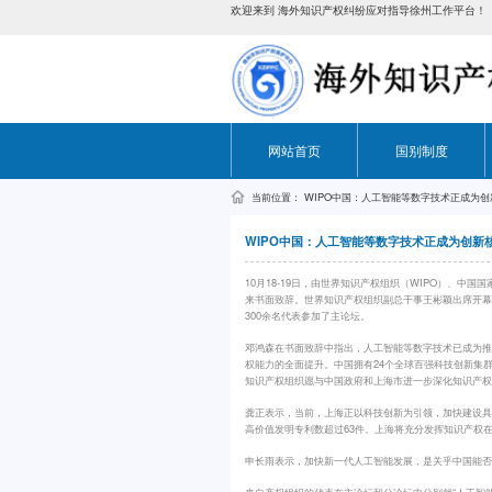
欢迎来到 海外知识产权纠纷应对指导徐州工作平台！
网站首页
国别制度
当前位置：
WIPO中国：人工智能等数字技术正成为
WIPO中国：人工智能等数字技术正成为创新
10月18-19日，由世界知识产权组织（WIPO）、
来书面致辞。世界知识产权组织副总干事王彬颖出席开幕式
300余名代表参加了主论坛。
邓鸿森在书面致辞中指出，人工智能等数字技术已成为
权能力的全面提升。中国拥有24个全球百强科技创新集
知识产权组织愿与中国政府和上海市进一步深化知识产
龚正表示，当前，上海正以科技创新为引领，加快建设具
高价值发明专利数超过63件。上海将充分发挥知识产权
申长雨表示，加快新一代人工智能发展，是关乎中国能
来自产权组织的代表在主论坛和分论坛中分别就“人工智能