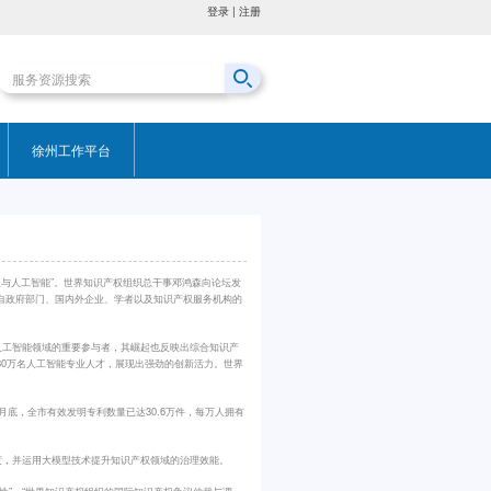
登录
|
注册
徐州工作平台
产权与人工智能”。世界知识产权组织总干事邓鸿森向论坛发
来自政府部门、国内外企业、学者以及知识产权服务机构的
人工智能领域的重要参与者，其崛起也反映出综合知识产
30万名人工智能专业人才，展现出强劲的创新活力。世界
底，全市有效发明专利数量已达30.6万件，每万人拥有
度，并运用大模型技术提升知识产权领域的治理效能。
性”、“世界知识产权组织的国际知识产权争议仲裁与调